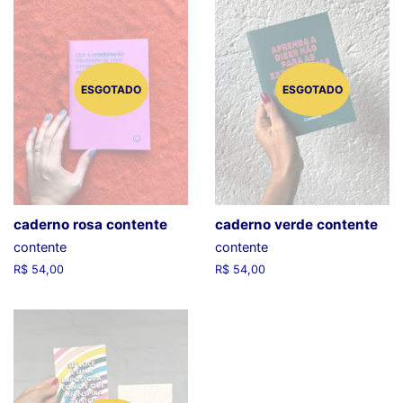
ESGOTADO
ESGOTADO
caderno rosa contente
caderno verde contente
contente
contente
Preço
R$ 54,00
Preço
R$ 54,00
normal
normal