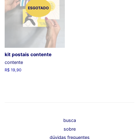
ESGOTADO
kit postais contente
contente
Preço
R$ 19,90
normal
busca
sobre
dúvidas frequentes