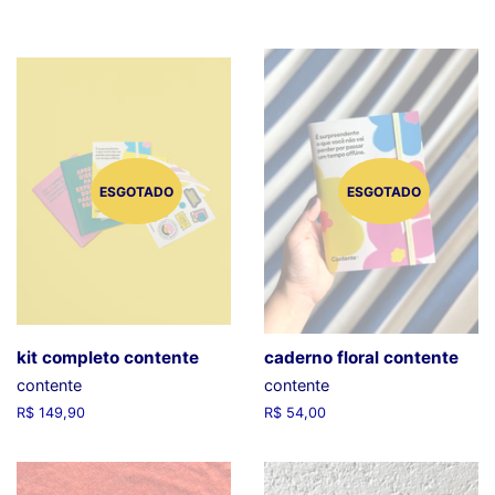
ESGOTADO
ESGOTADO
kit completo contente
caderno floral contente
contente
contente
Preço
R$ 149,90
Preço
R$ 54,00
normal
normal