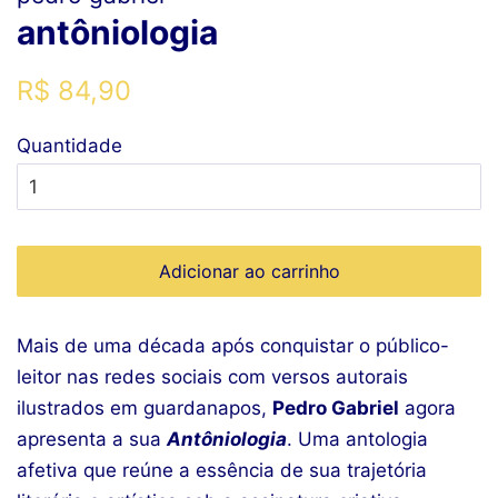
antôniologia
Preço
Preço
R$ 84,90
normal
promocional
Quantidade
Adicionar ao carrinho
Mais de uma década após conquistar o público-
leitor nas redes sociais com versos autorais
ilustrados em guardanapos,
Pedro Gabriel
agora
apresenta a sua
Antôniologia
. Uma antologia
afetiva que reúne a essência de sua trajetória