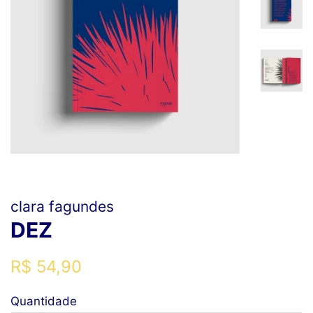
clara fagundes
DEZ
Preço
Preço
R$ 54,90
normal
promocional
Quantidade