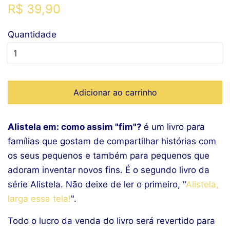
Preço
Preço
R$ 39,90
normal
promocional
Quantidade
Adicionar ao carrinho
Alistela em: como assim "fim"?
é um livro para
famílias que gostam de compartilhar histórias com
os seus pequenos e também para pequenos que
adoram inventar novos fins. É o segundo livro da
série Alistela. Não deixe de ler o primeiro, "
Alistela,
larga essa tela!
".
Todo o lucro da venda do livro será revertido para